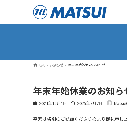
コ
ナ
ン
ビ
テ
ゲ
ン
ー
ツ
シ
へ
ョ
ス
ン
キ
に
ッ
移
プ
動
TOP
お知らせ
年末年始休業のお知らせ
年末年始休業のお知ら
最
2024年12月1日
2025年7月7日
Matsui
終
更
平素は格別のご愛顧くださり心より御礼申し
新
日