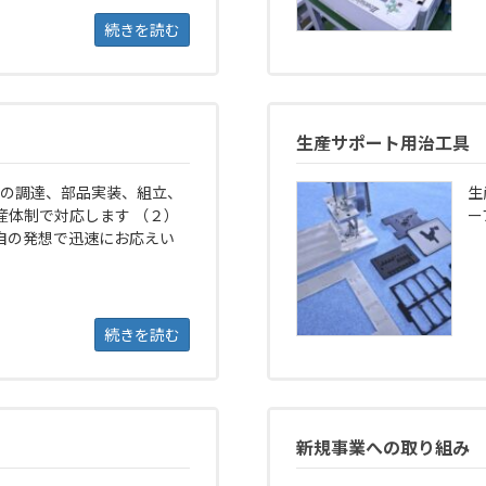
続きを読む
生産サポート用治工具
具の調達、部品実装、組立、
生
産体制で対応します （２）
ー
自の発想で迅速にお応えい
続きを読む
新規事業への取り組み