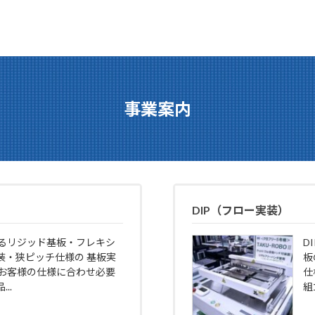
事業案内
DIP（フロー実装）
よるリジッド基板・フレキシ
D
装・狭ピッチ仕様の 基板実
板
 お客様の仕様に合わせ必要
仕
..
組